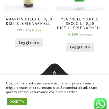
AMARO SIBILLA LT 0,50
“VARNELLI” ANICE
DISTILLERIE VARNELLI
SECCO LT 0,50
DISTILLERIE VARNELLI
€
19,90
IVA inclusa
€
13,99
IVA inclusa
Leggi tutto
Leggi tutto
Utilizziamo i cookie per essere sicuri che tu possa avere la
©2026 Bontà delle Marche - Ristorante e Gastronomia in Ancona
migliore esperienza sul nostro sito. Se continui ad utilizzare
questo sito noi assumiamo che tu ne sia felice.
|
Partita IVA: 01457930426
Privacy Policy
|
Certificato ISO
|
Green Energy
ACCETTA