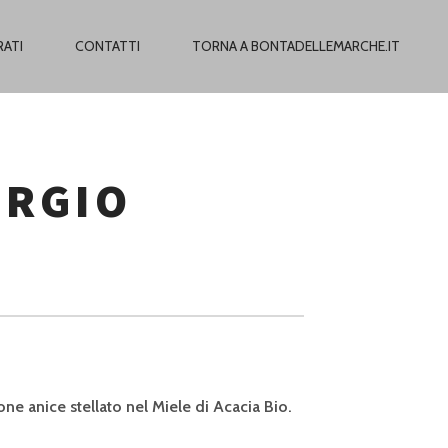
RATI
CONTATTI
TORNA A BONTADELLEMARCHE.IT
ORGIO
ne anice stellato nel Miele di Acacia Bio.