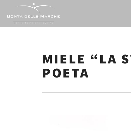
Skip
to
content
MIELE “LA 
POETA