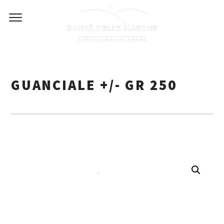
Skip
to
content
GUANCIALE +/- GR 250