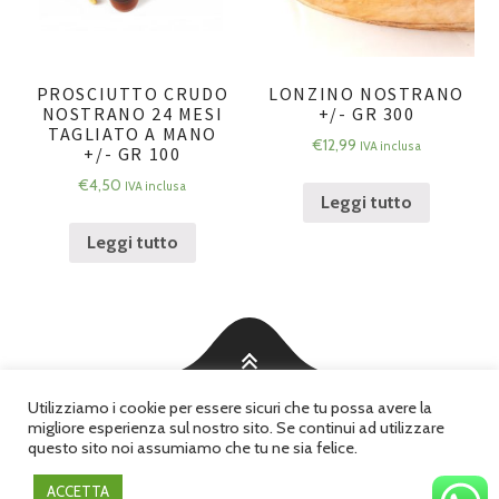
PROSCIUTTO CRUDO
LONZINO NOSTRANO
NOSTRANO 24 MESI
+/- GR 300
TAGLIATO A MANO
€
12,99
IVA inclusa
+/- GR 100
€
4,50
IVA inclusa
Leggi tutto
Leggi tutto
Utilizziamo i cookie per essere sicuri che tu possa avere la
©2026 Bontà delle Marche - Ristorante e Gastronomia in Ancona
migliore esperienza sul nostro sito. Se continui ad utilizzare
questo sito noi assumiamo che tu ne sia felice.
|
Partita IVA: 01457930426
Privacy Policy
|
Certificato ISO
|
Green Energy
ACCETTA