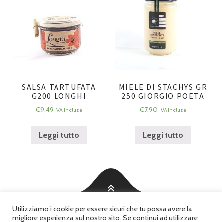
SALSA TARTUFATA
MIELE DI STACHYS GR
G200 LONGHI
250 GIORGIO POETA
€
9,49
€
7,90
IVA inclusa
IVA inclusa
Leggi tutto
Leggi tutto
Utilizziamo i cookie per essere sicuri che tu possa avere la
©2026 Bontà delle Marche - Ristorante e Gastronomia in Ancona
migliore esperienza sul nostro sito. Se continui ad utilizzare