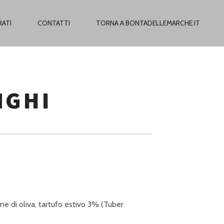
RATI
CONTATTI
TORNA A BONTADELLEMARCHE.IT
NGHI
ne di oliva, tartufo estivo 3% (Tuber