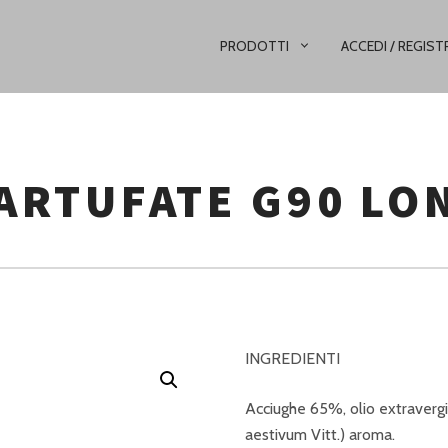
PRIMARY
PRODOTTI
ACCEDI / REGIST
NAVIGATION
ARTUFATE G90 LO
INGREDIENTI
Acciughe 65%, olio extravergi
aestivum Vitt.) aroma.